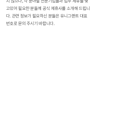
지 않으나, 각 분야별 전문기업들과 업무 제휴를 맺
고있어 필요한 분들께 공식 제휴사를 소개해 드립니
다. 관련 정보가 필요하신 분들은 유니그랜트 대표
번호로 문의 주시기 바랍니다.
유니그랜트 대표번호 :
02-6203-6800
영업시간 :
평일 10:00 AM ~ 19:00 PM
(한국시간
기준)
*점심시간 :
13:00 PM ~14:00 PM
*주말/공휴일 휴무
Q.
설명회는 언제하나요?
유니그랜트에서는 매월 1~2회 정기적으로 미국 대
학 장학금 무료설명회를 진행하고 있습니다. 정확한
일정은 유니그랜트 홈페이지
(CONTACT US > 설